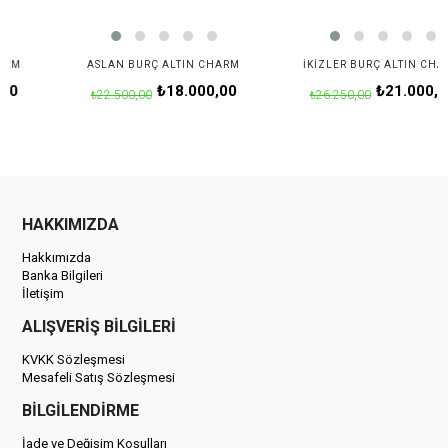
M
ASLAN BURÇ ALTIN CHARM
İKIZLER BURÇ ALTIN CHARM
₺18.000,00
₺21.000,00
₺22.500,00
₺26.250,00
HAKKIMIZDA
Hakkımızda
Banka Bilgileri
İletişim
ALIŞVERİŞ BİLGİLERİ
KVKK Sözleşmesi
Mesafeli Satış Sözleşmesi
BİLGİLENDİRME
İade ve Değişim Koşulları