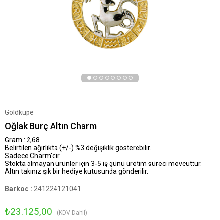
Goldkupe
Oğlak Burç Altın Charm
Gram : 2,68
Belirtilen ağırlıkta (+/-) %3 değişiklik gösterebilir.
Sadece Charm'dır.
Stokta olmayan ürünler için 3-5 iş günü üretim süreci mevcuttur.
Altın takınız şık bir hediye kutusunda gönderilir.
Barkod
:
241224121041
₺23.125,00
(KDV Dahil)