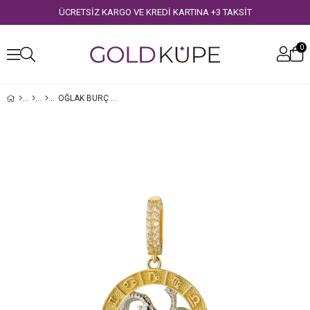
ÜCRETSİZ KARGO VE KREDİ KARTINA +3 TAKSİT
0
OĞLAK BURÇ ALTIN CHARM
›