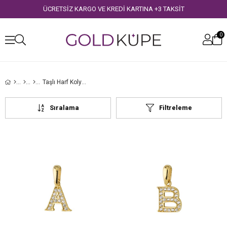
ÜCRETSİZ KARGO VE KREDİ KARTINA +3 TAKSİT
0
Taşlı Harf Kolye Ucu
Sıralama
Filtreleme