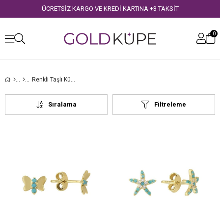
ÜCRETSİZ KARGO VE KREDİ KARTINA +3 TAKSİT
0
Renkli Taşlı Küpe
Sıralama
Filtreleme