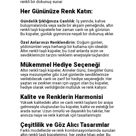
renkli bir dokunuş sunar.
Her Gününüze Renk Katın:
Gündelik Şıklığınıza Canlılık:
İş yerinde, kahve
buluşmalarında veya sade bir akşam yemeğinde, altın
renkli taşlı küpelerle her zaman canlı ve şık görünün.
Bu küpeler, günlük giyiminize neşeli bir dokunuş ekler.
Özel Anlarınızı Renklendirin:
Doğum günleri,
yıldönümleri veya herhangi bir kutlama için idealdir.
Altın renkli taşlı küpeler, bu özel anlarda sizin ve
sevdiklerinizin tarzını renklerin enerjisiyle taçlandırır.
Mükemmel Hediye Seçeneği
Altın renkli taşlı küpeler, Anneler Günü, Sevgililer Günü
veya mezuniyetler gibi özel günlerde sevdiklerinize
verilebilecek canlı ve zarif bir hediye seçeneğidir. Her
yaştan ve zevkten insan için uygun olan bu küpeler,
hediye olarak verildiğinde mutluluk ve renk katıyor.
Kalite ve Renklerin Harmonisi
Yüksek kalitedeki altın ve canlı renkli taşların bir araya
gelmesiyle oluşturulan bu küpeler, kalite ve estetiği bir
arada sunar. Uzun ömürlü ve dayanıklı bu takılar, her
anınıza neşe ve renk katmak için tasarlanmıştır.
Çeşitlilik ve Göz Alıcı Tasarımlar
Farklı modellerde ve renk kombinasyonlarında sunulan
altın renkli taşlı küpelerimiz, her zevke hitap eder. Bu