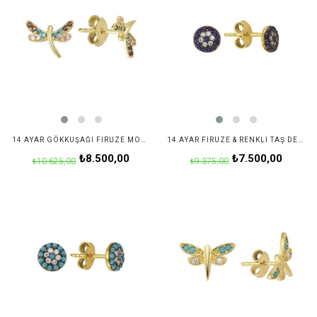
14 AYAR GÖKKUŞAĞI FIRUZE MODELI TAŞLI YUSUFÇUK ALTIN KÜPE
14 AYAR FIRUZE & RENKLI TAŞ DETAYLI ALTIN KÜPE
₺8.500,00
₺7.500,00
₺10.625,00
₺9.375,00