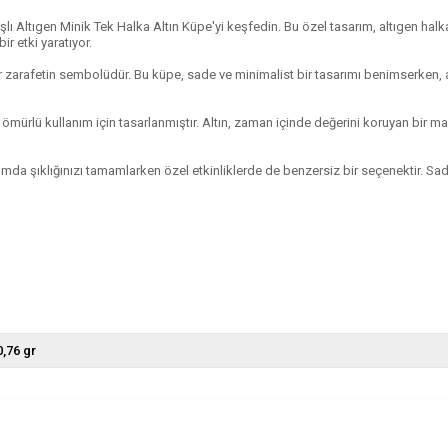
şlı Altıgen Minik Tek Halka Altın Küpe'yi keşfedin. Bu özel tasarım, altıgen halk
ir etki yaratıyor.
 zarafetin sembolüdür. Bu küpe, sade ve minimalist bir tasarımı benimserken, altın
ömürlü kullanım için tasarlanmıştır. Altın, zaman içinde değerini koruyan bir ma
da şıklığınızı tamamlarken özel etkinliklerde de benzersiz bir seçenektir. Sade 
0,76 gr