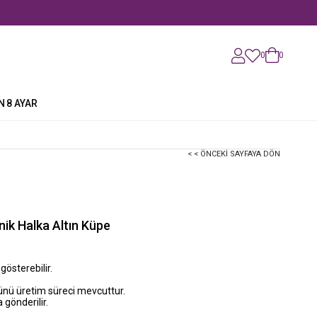
0
0
N
8 AYAR
< < ÖNCEKI SAYFAYA DÖN
nik Halka Altın Küpe
 gösterebilir.
günü üretim süreci mevcuttur.
 gönderilir.