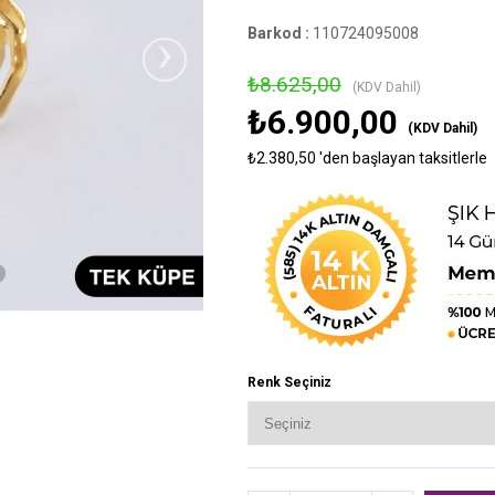
›
Barkod
:
110724095008
₺8.625,00
(KDV Dahil)
₺6.900,00
(KDV Dahil)
₺2.380,50
'den başlayan taksitlerle
Renk Seçiniz