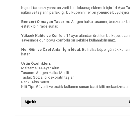
Kişisel tarzınızı yansıtan zarif bir dokunuş eklemek için 14 Ayar Ta
ışıltısı ve taşların parlaklığı, bu küpenin her bir yönünde büyüleyici b
Benzeri Olmayan Tasarım:
Altıgen halka tasarımı, benzersiz bir
estetik bir ifade sunar.
Yüksek Kalite ve Konfor:
14 ayar altından üretilen bu küpe, uzun 
sayesinde gün boyu konforlu bir şekilde kullanabilirsiniz.
Her Gün ve Özel Anlar İçin İdeal:
Bu halka küpe, günlük kullanım
katar.
Ürün Özellikleri:
Malzeme: 14 Ayar Altın
Tasarım: Altıgen Halka Motifi
Taşlar: Göz alıcı dekoratif taşlar
Renk: Altın Sarısı
Kilit Tipi: Güvenli ve pratik kullanım sunan basit kilit mekanizması
Ağırlık