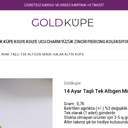
ÜCRETSİZ KARGO VE KREDİ KARTINA +3 TAKSİT
K KÜPE
KOLYE
KOLYE UCU
CHARM
YÜZÜK
ZİNCİR
PIERCING
KOLEKSİYO
4 AYAR TAŞLI TEK ALTIGEN MINIK HALKA ALTIN KÜPE
Goldkupe
14 Ayar Taşlı Tek Altıgen Mi
Gram : 0,76
Belirtilen ağırlıkta (+/-) %3 değişiklik
Tek olarak (1 adet) gönderilir.
Stokta olmayan ürünler için 3-5 iş 
Altın takınız şık bir hediye kutusunda