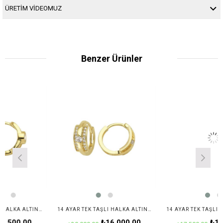
ÜRETİM VİDEOMUZ
Benzer Ürünler
14 AYAR TEK TAŞLI HALKA ALTIN KÜPE
14 AYAR TEK TAŞLI HALKA ALTIN KÜPE
0,00
₺16.000,00
₺14.000