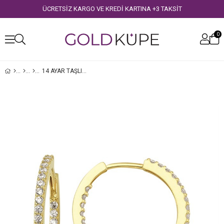
ÜCRETSİZ KARGO VE KREDİ KARTINA +3 TAKSİT
0
14 AYAR TAŞLI MODERN HALKA ALTIN KÜPE
›