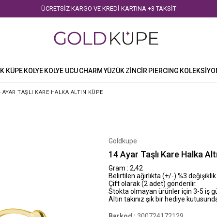
ÜCRETSİZ KARGO VE KREDİ KARTINA +3 TAKSİT
K KÜPE
KOLYE
KOLYE UCU
CHARM
YÜZÜK
ZİNCİR
PIERCING
KOLEKSİYO
4 AYAR TAŞLI KARE HALKA ALTIN KÜPE
Goldkupe
14 Ayar Taşlı Kare Halka Al
Gram : 2,42
Belirtilen ağırlıkta (+/-) %3 değişiklik
Çift olarak (2 adet) gönderilir.
Stokta olmayan ürünler için 3-5 iş 
Altın takınız şık bir hediye kutusunda
Barkod
:
300724172129