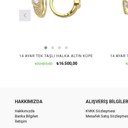
14 AYAR TEK TAŞLI KALP HALKA ALTIN KÜPE
14 AYAR TEK TAŞLI HALKA ALTIN KÜPE
14 AYAR 
₺16.500,00
₺20.625,00
₺
HAKKIMIZDA
ALIŞVERİŞ BİLGİLER
Hakkımızda
KVKK Sözleşmesi
Banka Bilgileri
Mesafeli Satış Sözleşmes
İletişim