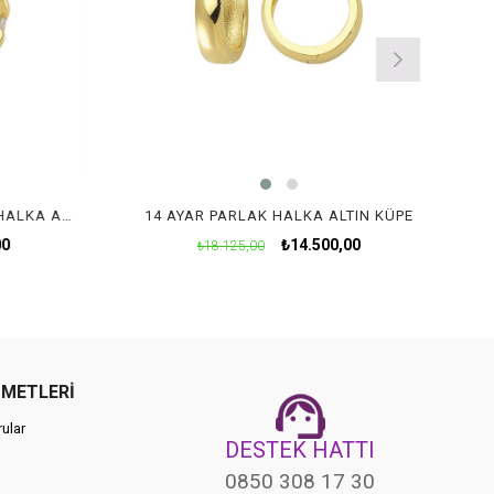
14 AYAR TEK TAŞLI MODERN HALKA ALTIN KÜPE
14 AYAR PARLAK HALKA ALTIN KÜPE
00
₺14.500,00
₺18.125,00
ZMETLERİ
ular
DESTEK HATTI
0850 308 17 30