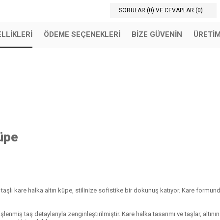
SORULAR (0) VE CEVAPLAR (0)
LLIKLERI
ÖDEME SEÇENEKLERI
BIZE GÜVENIN
ÜRETİ
Küpe
taşlı kare halka altın küpe, stilinize sofistike bir dokunuş katıyor. Kare formunda
lenmiş taş detaylarıyla zenginleştirilmiştir. Kare halka tasarımı ve taşlar, altının