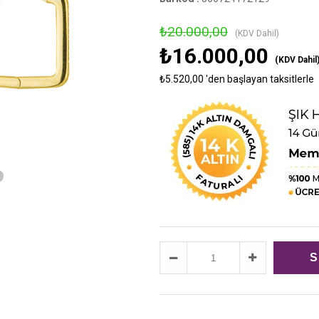
›
₺20.000,00
(KDV Dahil)
₺16.000,00
(KDV Dahil
₺5.520,00
'den başlayan taksitlerle