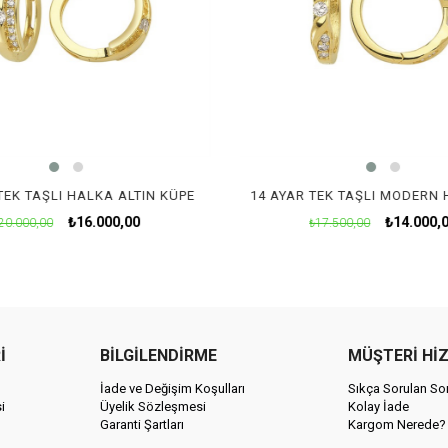
TEK TAŞLI HALKA ALTIN KÜPE
₺16.000,00
₺14.000,
20.000,00
₺17.500,00
İ
BİLGİLENDİRME
MÜŞTERİ Hİ
İade ve Değişim Koşulları
Sıkça Sorulan Sor
i
Üyelik Sözleşmesi
Kolay İade
Garanti Şartları
Kargom Nerede?