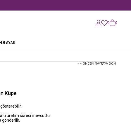
0
0
N
8 AYAR
< < ÖNCEKI SAYFAYA DÖN
tın Küpe
 gösterebilir.
günü üretim süreci mevcuttur.
 gönderilir.