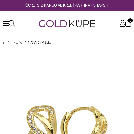
ÜCRETSİZ KARGO VE KREDİ KARTINA +3 TAKSİT
0
14 AYAR TAŞLI DESENLI HALKA ALTIN KÜPE
›