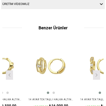
ÜRETİM VİDEOMUZ
Benzer Ürünler
14 AYAR TEK TAŞLI HALKA ALTIN KÜPE
14 AYAR TEK TAŞLI HALKA ALTIN KÜPE
0,00
₺16.000,00
₺14.000