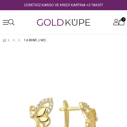
ÜCRETSİZ KARGO VE KREDİ KARTINA +3 TAKSİT
0
14 AYAR J MODEL TAŞLI ALTIN KELEBEK KÜPE
›