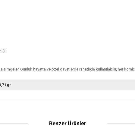
ığı.
rada simgeler. Günlük hayatta ve özel davetlerde rahatlıkla kullanılabilir, her komb
0,71 gr
Benzer Ürünler