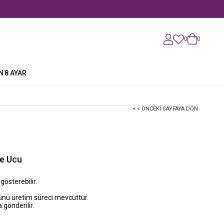
0
0
N
8 AYAR
< < ÖNCEKI SAYFAYA DÖN
ye Ucu
 gösterebilir.
günü üretim süreci mevcuttur.
 gönderilir.