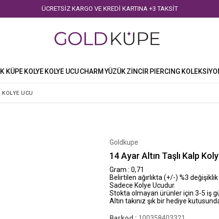
ÜCRETSİZ KARGO VE KREDİ KARTINA +3 TAKSİT
K KÜPE
KOLYE
KOLYE UCU
CHARM
YÜZÜK
ZİNCİR
PIERCING
KOLEKSİYO
P KOLYE UCU
Goldkupe
14 Ayar Altın Taşlı Kalp Kol
Gram : 0,71
Belirtilen ağırlıkta (+/-) %3 değişiklik
Sadece Kolye Ucudur.
Stokta olmayan ürünler için 3-5 iş 
Altın takınız şık bir hediye kutusunda
Barkod
:
100358403321