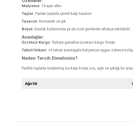
Özellikler:
Malzeme
: 14 ayar altın
Taşlar
: Parlak taşlarla çevrili kalp tasarım
Tasarım
: Romantik ve şık
Boyut
: Günlük kullanımda ya da özel günlerde rahatça takılabilir.
Avantajlar:
Ücretsiz Kargo
: Türkiye geneline ücretsiz kargo fırsatı.
Taksit İmkanı
: +3 taksit avantajıyla bütçenize uygun ödeme kolayl
Neden Tercih Etmelisiniz?
Parıltılı taşlarla süslenmiş bu kalp kolye ucu, aşkı ve şıklığı bir a
Ağırlık