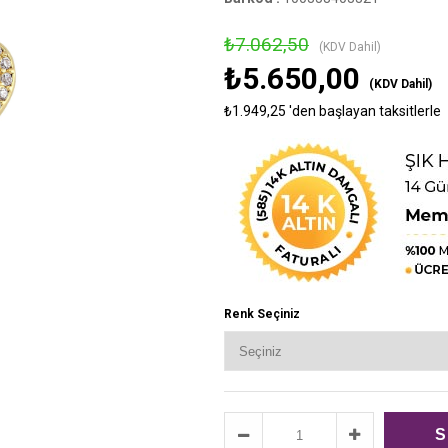
›
₺7.062,50
(KDV Dahil)
₺5.650,00
(KDV Dahil)
₺1.949,25
'den başlayan taksitlerle
Renk Seçiniz