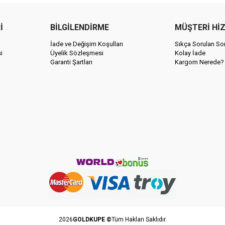
İ
BİLGİLENDİRME
MÜŞTERİ Hİ
İade ve Değişim Koşulları
Sıkça Sorulan Sor
i
Üyelik Sözleşmesi
Kolay İade
Garanti Şartları
Kargom Nerede?
2026
GOLDKUPE ©
Tüm Hakları Saklıdır.