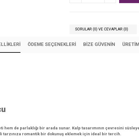
SORULAR (0) VE CEVAPLAR (0)
LLIKLERI
ÖDEME SEÇENEKLERI
BIZE GÜVENIN
ÜRETİ
cu
ti hem de parlaklığı bir arada sunar. Kalp tasarımının çevresini süsleyen
i tarzınıza romantik bir dokunuş eklemek için ideal bir tercih.