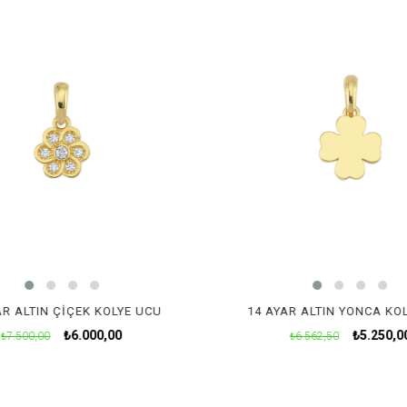
AR ALTIN ÇIÇEK KOLYE UCU
14 AYAR ALTIN YONCA KO
₺6.000,00
₺5.250,0
₺7.500,00
₺6.562,50