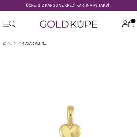
ÜCRETSİZ KARGO VE KREDİ KARTINA +3 TAKSİT
0
14 AYAR ALTIN MINIK KALP KOLYE UCU
›