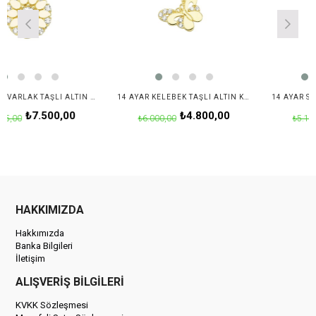
14 AYAR YUVARLAK TAŞLI ALTIN KOLYE UCU
14 AYAR KELEBEK TAŞLI ALTIN KOLYE UCU
.500,00
₺4.800,00
₺4.
₺6.000,00
₺5.187,50
HAKKIMIZDA
Hakkımızda
Banka Bilgileri
İletişim
ALIŞVERİŞ BİLGİLERİ
KVKK Sözleşmesi