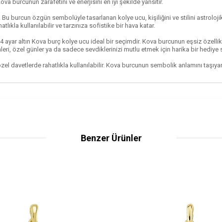
ova burcunun zarafetini ve enerjisini en iyi şekilde yansıtır.
er. Bu burcun özgün sembolüyle tasarlanan kolye ucu, kişiliğini ve stilini astrol
ıkla kullanılabilir ve tarzınıza sofistike bir hava katar.
4 ayar altın Kova burç kolye ucu ideal bir seçimdir. Kova burcunun eşsiz özellik
ri, özel günler ya da sadece sevdiklerinizi mutlu etmek için harika bir hediye 
el davetlerde rahatlıkla kullanılabilir. Kova burcunun sembolik anlamını taşıyan
Benzer Ürünler