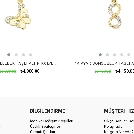
14 AYAR KELEBEK TAŞLI ALTIN KOLYE UCU
₺4.800,00
₺4.150,0
₺6.000,00
₺5.187,50
İ
BİLGİLENDİRME
MÜŞTERİ Hİ
İade ve Değişim Koşulları
Sıkça Sorulan Sor
i
Üyelik Sözleşmesi
Kolay İade
Garanti Şartları
Kargom Nerede?