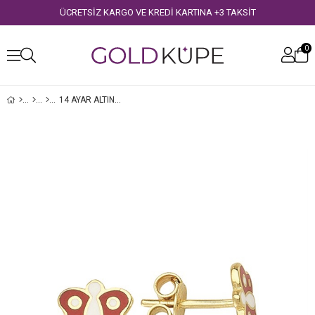
ÜCRETSİZ KARGO VE KREDİ KARTINA +3 TAKSİT
0
14 AYAR ALTIN KELEBEK ÇOCUK KÜPE
›