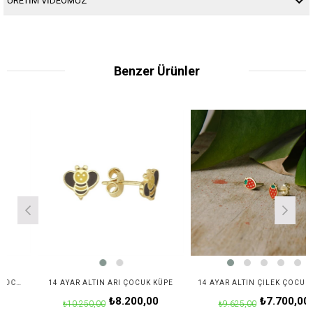
ÜRETİM VİDEOMUZ
Benzer Ürünler
14 AYAR ALTIN KAR TANESI ÇOCUK KÜPE
14 AYAR ALTIN ARI ÇOCUK KÜPE
14 AYAR ALTIN ÇILEK ÇOCUK KÜPE
₺8.200,00
₺7.700,00
₺10.250,00
₺9.625,00