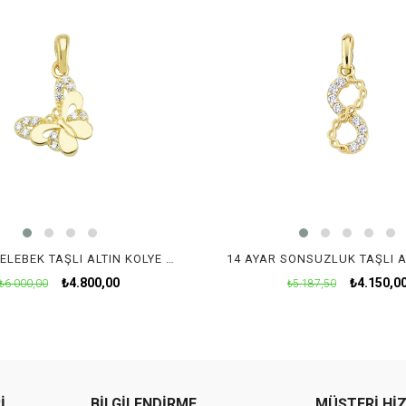
14 AYAR KELEBEK TAŞLI ALTIN KOLYE UCU
₺4.800,00
₺4.150,0
₺6.000,00
₺5.187,50
İ
BİLGİLENDİRME
MÜŞTERİ Hİ