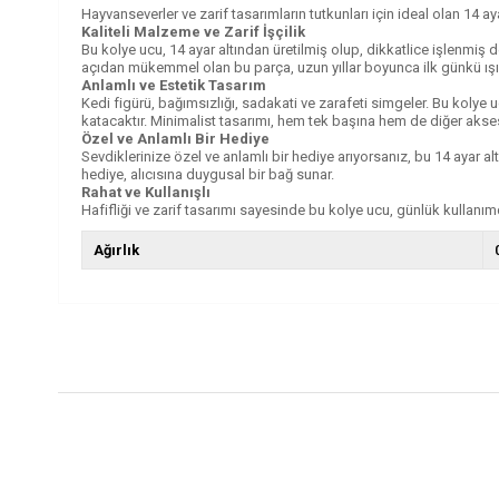
Hayvanseverler ve zarif tasarımların tutkunları için ideal olan 14 aya
Kaliteli Malzeme ve Zarif İşçilik
Bu kolye ucu, 14 ayar altından üretilmiş olup, dikkatlice işlenmiş de
açıdan mükemmel olan bu parça, uzun yıllar boyunca ilk günkü ışılt
Anlamlı ve Estetik Tasarım
Kedi figürü, bağımsızlığı, sadakati ve zarafeti simgeler. Bu kolye u
katacaktır. Minimalist tasarımı, hem tek başına hem de diğer aksesu
Özel ve Anlamlı Bir Hediye
Sevdiklerinize özel ve anlamlı bir hediye arıyorsanız, bu 14 ayar 
hediye, alıcısına duygusal bir bağ sunar.
Rahat ve Kullanışlı
Hafifliği ve zarif tasarımı sayesinde bu kolye ucu, günlük kullanım
Ağırlık