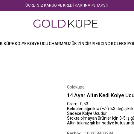
ÜCRETSİZ KARGO VE KREDİ KARTINA +3 TAKSİT
K KÜPE
KOLYE
KOLYE UCU
CHARM
YÜZÜK
ZİNCİR
PIERCING
KOLEKSİYO
Goldkupe
14 Ayar Altın Kedi Kolye Uc
Gram : 0,53
Belirtilen ağırlıkta (+/-) %3 değişiklik
Sadece Kolye Ucudur.
Stokta olmayan ürünler için 3-5 iş 
Altın takınız şık bir hediye kutusunda
Barkod
:
100358403284