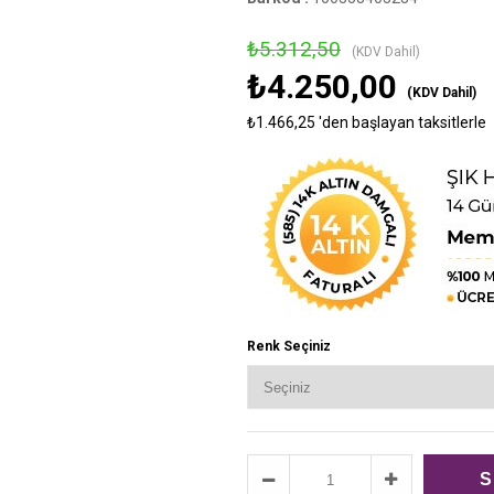
›
₺5.312,50
(KDV Dahil)
₺4.250,00
(KDV Dahil)
₺1.466,25
'den başlayan taksitlerle
Renk Seçiniz