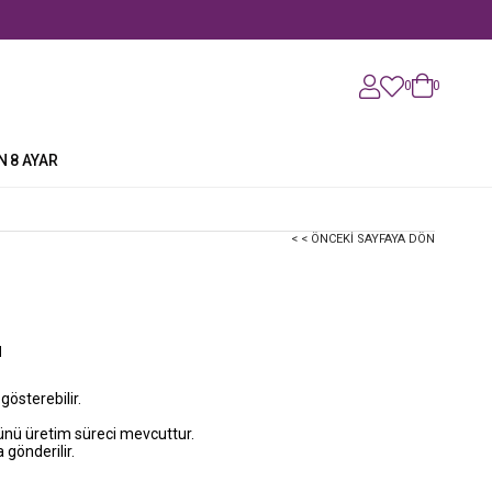
0
0
N
8 AYAR
< < ÖNCEKI SAYFAYA DÖN
u
 gösterebilir.
günü üretim süreci mevcuttur.
 gönderilir.