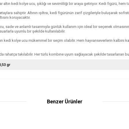
r altın kedi kolye ucu, şıklığı ve sevimliliği bir araya getiriyor. Kedi figürü, hem 
taylara sahiptir. Altının ışıltısı, kedi figürünün zarif çizgileriyle buluşarak so
ısını koruyacaktır.
cu, sade ve anlamlı tasarımıyla günlük kullanım için ideal bir seçenek olmasının 
arlarla uyumlu bir şekilde kullanılabilir.
altın kedi kolye ucu mükemmel bir seçim olabilir. Hem hayvanseverlerin kalbini 
da rahatça takılabilir. Her türlü kombine uyum sağlayacak şekilde tasarlanan bu p
0,53 gr
Benzer Ürünler