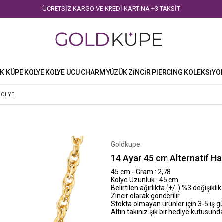
ÜCRETSİZ KARGO VE KREDİ KARTINA +3 TAKSİT
K KÜPE
KOLYE
KOLYE UCU
CHARM
YÜZÜK
ZİNCİR
PIERCING
KOLEKSİYO
KOLYE
Goldkupe
14 Ayar 45 cm Alternatif Hal
45 cm - Gram : 2,78
Kolye Uzunluk : 45 cm
Belirtilen ağırlıkta (+/-) %3 değişiklik
Zincir olarak gönderilir.
Stokta olmayan ürünler için 3-5 iş 
Altın takınız şık bir hediye kutusunda