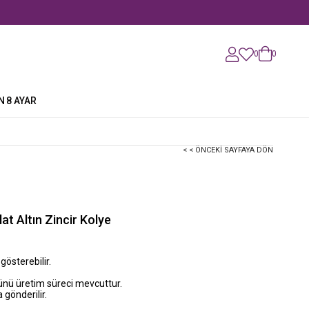
0
0
N
8 AYAR
< < ÖNCEKI SAYFAYA DÖN
at Altın Zincir Kolye
 gösterebilir.
günü üretim süreci mevcuttur.
 gönderilir.