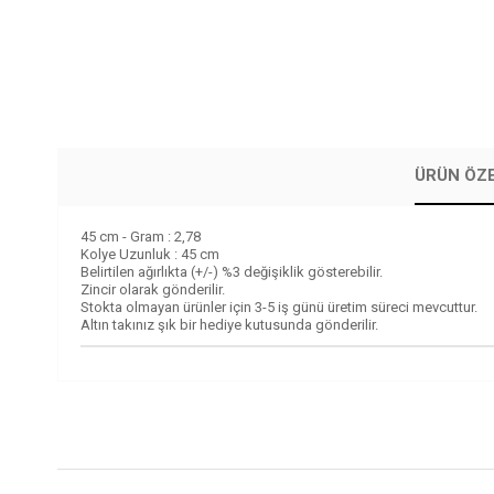
ÜRÜN ÖZE
45 cm - Gram : 2,78
Kolye Uzunluk : 45 cm
Belirtilen ağırlıkta (+/-) %3 değişiklik gösterebilir.
Zincir olarak gönderilir.
Stokta olmayan ürünler için 3-5 iş günü üretim süreci mevcuttur.
Altın takınız şık bir hediye kutusunda gönderilir.