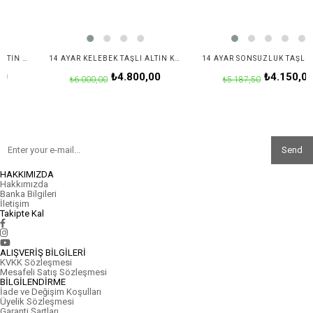
14 AYAR YUVARLAK TAŞLI ALTIN KOLYE UCU
14 AYAR KELEBEK TAŞLI ALTIN KOLYE UCU
14 AYAR SONSUZLU
₺4.800,00
₺4.150,00
₺6.000,00
₺5.187,50
Send
HAKKIMIZDA
Hakkımızda
Banka Bilgileri
İletişim
Takipte Kal
ALIŞVERİŞ BİLGİLERİ
KVKK Sözleşmesi
Mesafeli Satış Sözleşmesi
BİLGİLENDİRME
İade ve Değişim Koşulları
Üyelik Sözleşmesi
Garanti Şartları