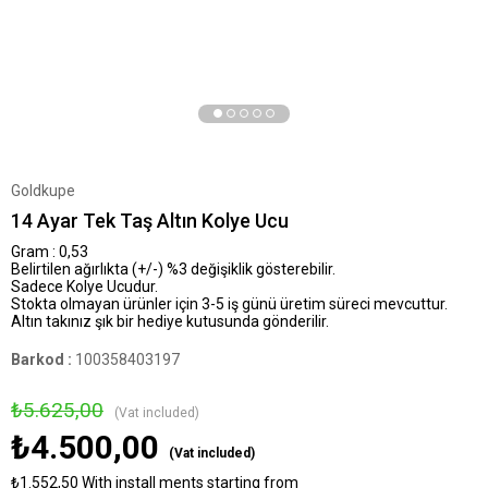
Goldkupe
14 Ayar Tek Taş Altın Kolye Ucu
Gram : 0,53
Belirtilen ağırlıkta (+/-) %3 değişiklik gösterebilir.
Sadece Kolye Ucudur.
Stokta olmayan ürünler için 3-5 iş günü üretim süreci mevcuttur.
Altın takınız şık bir hediye kutusunda gönderilir.
Barkod
:
100358403197
₺5.625,00
(Vat included)
₺4.500,00
(Vat included)
₺1.552,50
With install ments starting from